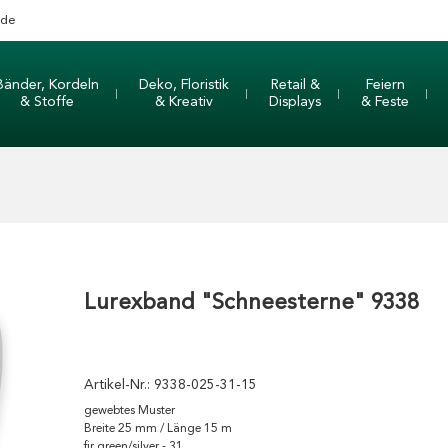
nde
Bänder, Kordeln
Deko, Floristik
Retail &
Feiern
& Stoffe
& Kreativ
Displays
& Feste
Lurexband "Schneesterne" 9338
Artikel-Nr.:
9338-025-31-15
gewebtes Muster
Breite 25 mm / Länge 15 m
fir green/silver - 31