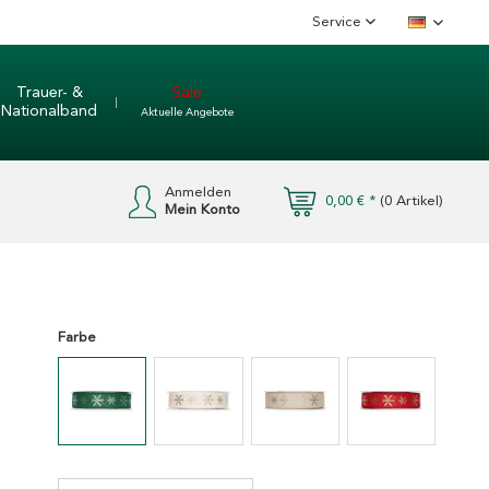
Service
Deutsch
Trauer- &
Sale
Nationalband
Aktuelle Angebote
Anmelden
0,00 € *
(
0
Artikel)
Mein Konto
Farbe