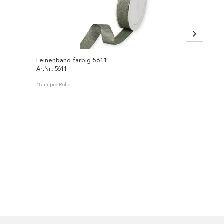
Leinenband farbig 5611
gewebt
ArtNr.: 5611
ArtNr.: 
18 m pro Rolle
50 m pro