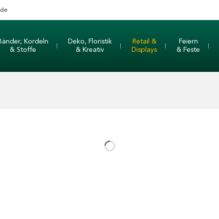
nde
Bänder, Kordeln
Deko, Floristik
Retail &
Feiern
& Stoffe
& Kreativ
Displays
& Feste