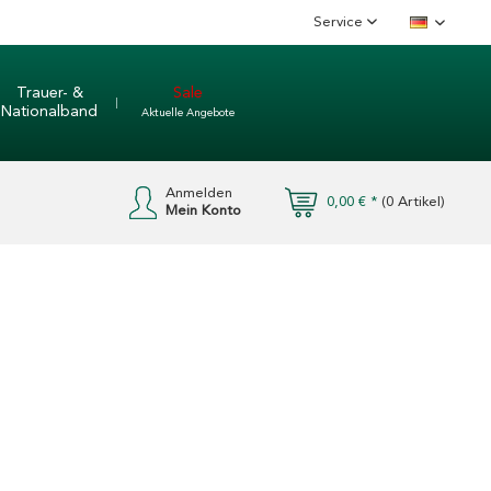
Service
Deutsch
Trauer- &
Sale
Nationalband
Aktuelle Angebote
Anmelden
0,00 € *
(
0
Artikel)
Mein Konto