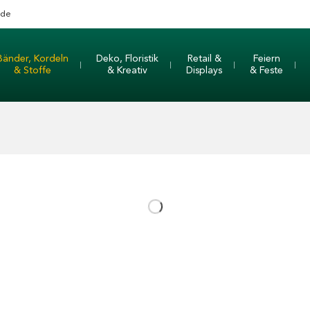
nde
Bänder, Kordeln
Deko, Floristik
Retail &
Feiern
& Stoffe
& Kreativ
Displays
& Feste