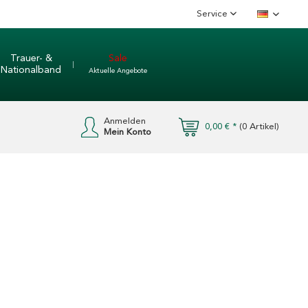
Service
Deutsch
Trauer- &
Sale
Nationalband
Aktuelle Angebote
Anmelden
0,00 € *
(
0
Artikel)
Mein Konto