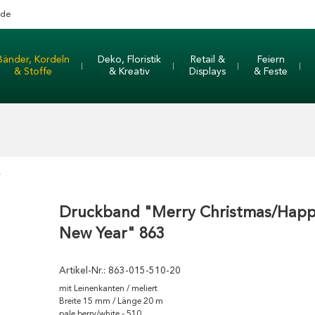
nde
Bänder, Kordeln
Deko, Floristik
Retail &
Feiern
& Stoffe
& Kreativ
Displays
& Feste
r
Druckband "Merry Christmas/Hap
New Year" 863
Artikel-Nr.:
863-015-510-20
mit Leinenkanten / meliert
Breite 15 mm / Länge 20 m
pale berry/white - 510