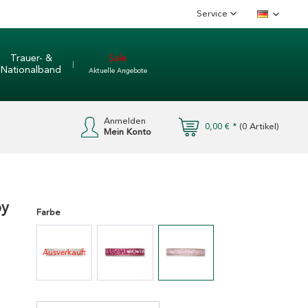
Service
Deutsch
Trauer- &
Sale
Nationalband
Aktuelle Angebote
Anmelden
0,00 € *
(
0
Artikel)
Mein Konto
py
Farbe
Ausverkauft