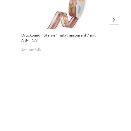
Druckband "Sterne" halbtransparent / mit...
Leinen
ArtNr.: 577
ArtNr.: 
20 m pro Rolle
15 m pro