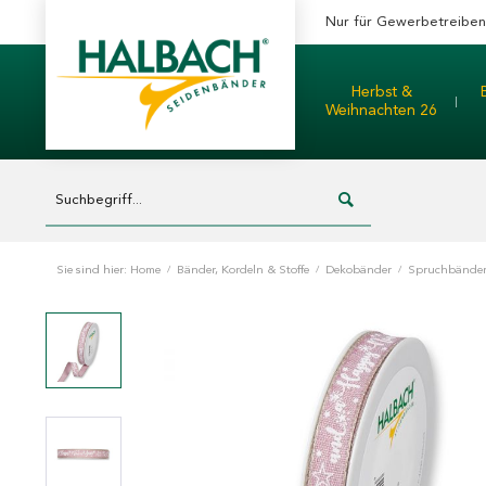
Nur für Gewerbetreibe
Herbst &
Weihnachten 26
Sie sind hier:
Home
/
Bänder, Kordeln & Stoffe
/
Dekobänder
/
Spruchbände