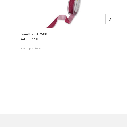
Samtband 7980
Leinen
ArtNr.: 7980
ArtNr.: 
9.5 m pro Rolle
15 m pro