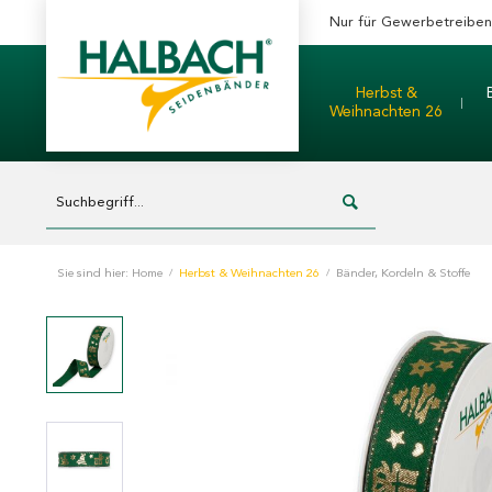
Nur für Gewerbetreibe
Herbst &
Weihnachten 26
Sie sind hier:
Home
/
Herbst & Weihnachten 26
/
Bänder, Kordeln & Stoffe