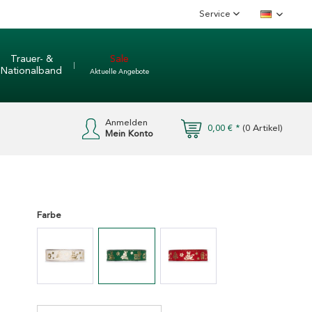
Service
Deutsch
Trauer- &
Sale
Nationalband
Aktuelle Angebote
Anmelden
0,00 € *
(
0
Artikel)
Mein Konto
Farbe