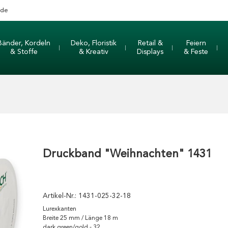
nde
Bänder, Kordeln
Deko, Floristik
Retail &
Feiern
& Stoffe
& Kreativ
Displays
& Feste
Druckband "Weihnachten" 1431
Artikel-Nr.:
1431-025-32-18
Lurexkanten
Breite 25 mm / Länge 18 m
dark green/gold - 32