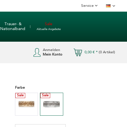
Service
Deutsch
Trauer- &
Sale
Nationalband
Aktuelle Angebote
Anmelden
0,00 € *
(
0
Artikel)
Mein Konto
Farbe
Sale
Sale