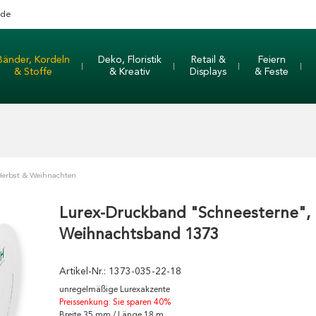
nde
Bänder, Kordeln
Deko, Floristik
Retail &
Feiern
& Stoffe
& Kreativ
Displays
& Feste
Herbst & Weihnachten
Lurex-Druckband "Schneesterne",
Weihnachtsband 1373
Artikel-Nr.:
1373-035-22-18
unregelmäßige Lurexakzente
Preissenkung: Sie sparen 40%
Breite 35 mm / Länge 18 m