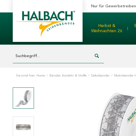
Nur für Gewerbetreibe
Herbst &
Weihnachten 26
Sie sind hier:
Home
/
Bänder, Kordeln & Stoffe
/
Dekobänder
/
Motivbänder 