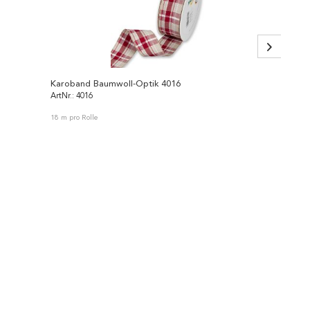
Karoband Baumwoll-Optik 4016
ArtNr.: 4016
ArtNr.: 
18 m pro Rolle
3 Sets pr