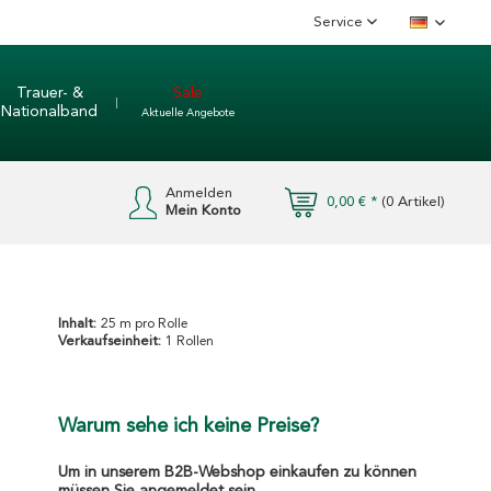
Service
Deutsch
Trauer- &
Sale
Nationalband
Aktuelle Angebote
Anmelden
0,00 € *
(
0
Artikel)
Mein Konto
Inhalt:
25 m pro Rolle
Verkaufseinheit:
1 Rollen
Warum sehe ich keine Preise?
Um in unserem B2B-Webshop einkaufen zu können