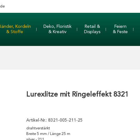
nde
Bänder, Kordeln
Deko, Floristik
Retail &
Feiern
& Stoffe
& Kreativ
Displays
& Feste
Lurexlitze mit Ringeleffekt 8321
Artikel-Nr.:
8321-005-211-25
drahtverstärkt
Breite 5 mm / Länge 25 m
silver - 211