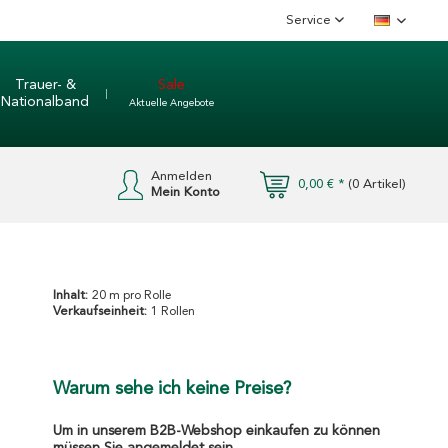
Service
Deutsch
Trauer- &
Sale
Nationalband
Aktuelle Angebote
Anmelden
0,00 € *
(
0
Artikel)
Mein Konto
Inhalt:
20 m pro Rolle
Verkaufseinheit:
1 Rollen
Warum sehe ich keine Preise?
Um in unserem B2B-Webshop einkaufen zu können