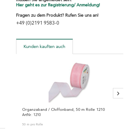
müssen Sie angemeldet sein.
Hier geht es zur Registrierung/ Anmeldung!
Fragen zu dem Produkt? Rufen Sie uns an!
+49 (0)2191 9583-0
Kunden kauften auch
Organzaband / Chiffonband, 50 m Rolle 1210
Transp
ArtNr.: 1210
ArtNr.: 
50 m pro Rolle
20 m pro