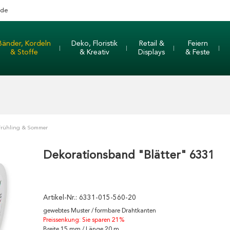
nde
Bänder, Kordeln
Deko, Floristik
Retail &
Feiern
& Stoffe
& Kreativ
Displays
& Feste
Frühling & Sommer
Dekorationsband "Blätter" 6331
Artikel-Nr.:
6331-015-560-20
gewebtes Muster / formbare Drahtkanten
Preissenkung: Sie sparen 21%
Breite 15 mm / Länge 20 m