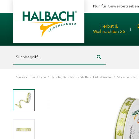
Nur für Gewerbetreibe
Herbst &
Weihnachten 26
Sie sind hier:
Home
/
Bänder, Kordeln & Stoffe
/
Dekobänder
/
Motivbänder 