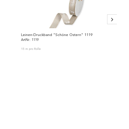
Leinen-Druckband "Schöne Ostern" 1119
ArtNr.: 1119
ArtNr.: 
15 m pro Rolle
8 Stück p