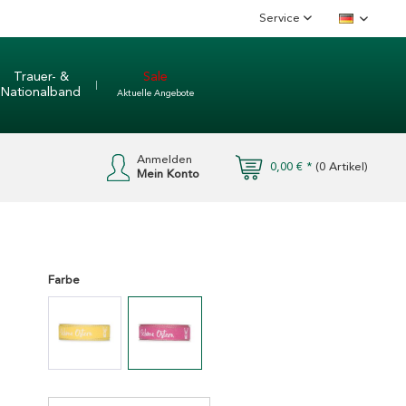
Service
Deutsch
Trauer- &
Sale
Nationalband
Aktuelle Angebote
Anmelden
0,00 € *
(
0
Artikel)
Mein Konto
Farbe