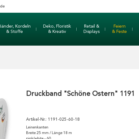
nde
Bänder, Kordeln
Deko, Floristik
Retail &
Feiern
& Stoffe
& Kreativ
Displays
& Feste
Druckband "Schöne Ostern" 1191
Artikel-Nr.:
1191-025-60-18
Leinenkanten
Breite 25 mm / Länge 18 m
pink/white - 60