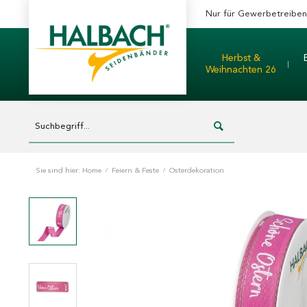
Nur für Gewerbetreibe
Herbst &
Weihnachten 26
Sie sind hier:
Home
/
Feiern & Feste
/
Osterdekoration